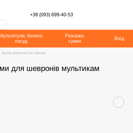
сті
+38 (093) 699-40-53
Мультитули, біноклі,
Рюкзаки,
Вхід
посуд
сумки
Куртки демісезон Без бренду
ами для шевронів мультикам