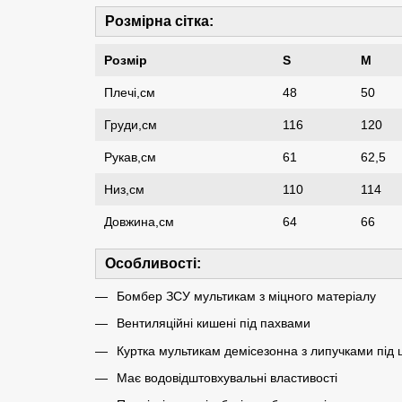
Розмірна сітка:
Розмір
S
M
Плечі,см
48
50
Груди,см
116
120
Рукав,см
61
62,5
Низ,см
110
114
Довжина,см
64
66
Особливості:
Бомбер ЗСУ мультикам з міцного матеріалу
Вентиляційні кишені під пахвами
Куртка мультикам демісезонна з липучками під
Має водовідштовхувальні властивості