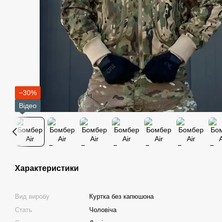
−30%
Відео
Характеристики
Вид виробу
Куртка без капюшона
Стать
Чоловіча