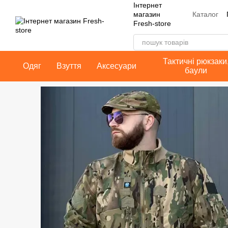
Інтернет
Перейти до основного контенту
Каталог
магазин
Fresh-store
Контакт
Публічн
Тактичні рюкзаки
Одяг
Взуття
Аксесуари
баули