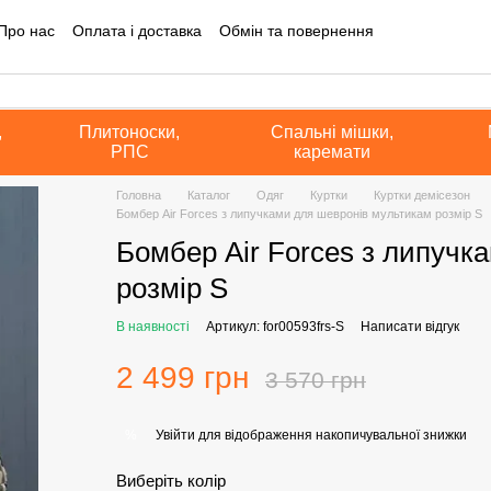
Про нас
Оплата і доставка
Обмін та повернення
на інформація
Блог
Угода користувача
Політика конфіденційно
а оферта
,
Плитоноски,
Спальні мішки,
РПС
каремати
Головна
Каталог
Одяг
Куртки
Куртки демісезон
Бомбер Air Forces з липучками для шевронів мультикам розмір S
Бомбер Air Forces з липучк
розмір S
В наявності
Артикул: for00593frs-S
Написати відгук
2 499 грн
3 570 грн
Увійти
для відображення накопичувальної знижки
%
Виберіть колір