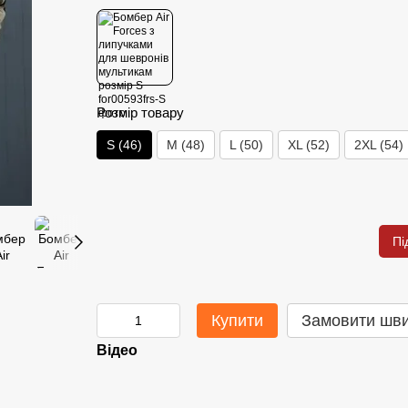
Розмір товару
S (46)
M (48)
L (50)
XL (52)
2XL (54)
Пі
Купити
Замовити шв
Відео