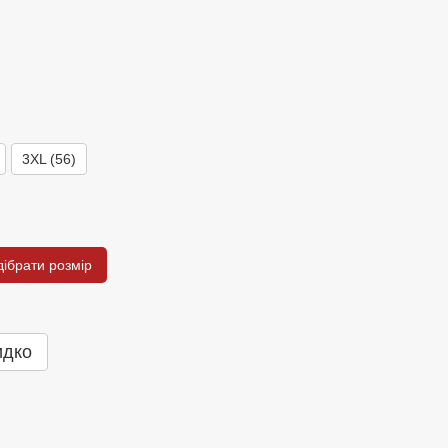
3XL (56)
дібрати розмір
идко