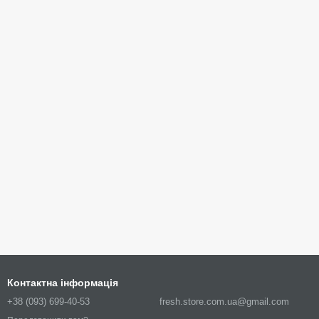
Контактна інформація
+38 (093) 699-40-53
fresh.store.com.ua@gmail.com