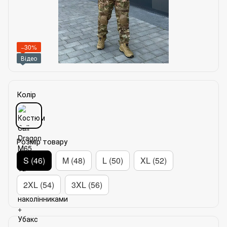
−30%
Відео
Колір
Розмір товару
S (46)
M (48)
L (50)
XL (52)
2XL (54)
3XL (56)