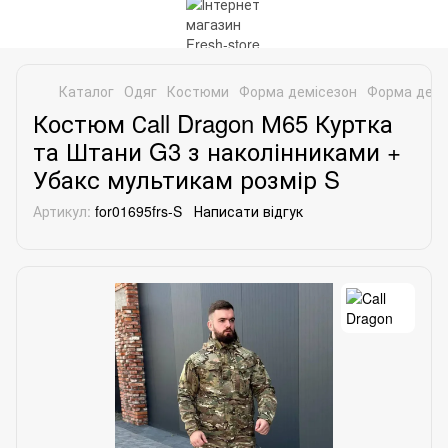
Каталог
Одяг
Костюми
Форма демісезон
Форма деміс
Костюм Сall Dragon М65 Куртка
та Штани G3 з наколінниками +
Убакс мультикам розмір S
Артикул:
for01695frs-S
Написати відгук