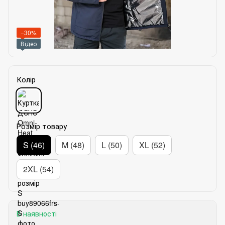
−30%
Відео
Колір
Розмір товару
S (46)
M (48)
L (50)
XL (52)
2XL (54)
В наявності