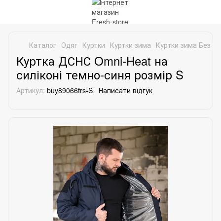
Каталог
Одяг
Куртки
Куртки зима
Куртки зима Без б
Куртка ДСНС Omni-Heat на
силіконі темно-синя розмір S
Артикул:
buy89066frs-S
Написати відгук