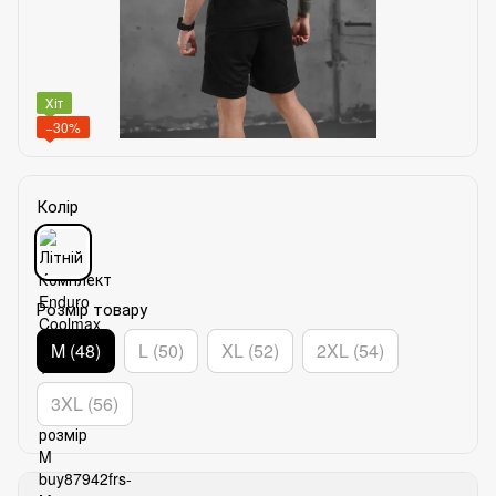
Хіт
−30%
Колір
Розмір товару
M (48)
L (50)
XL (52)
2XL (54)
3XL (56)