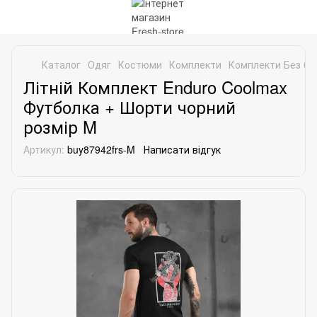
Каталог
Одяг
Костюми
Комплекти
Комплекти Без бр
Літній Комплект Enduro Coolmax
Футболка + Шорти чорний
розмір M
Артикул:
buy87942frs-M
Написати відгук