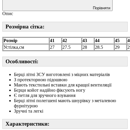
Порівняти
Опис
Розмірна сітка:
Розмір
41
42
43
44
45
4
Устілка,см
27
27.5
28
28.5
29
2
Особливості:
Берці літні ЗСУ виготовлені з міцних матеріалів
З протекторною підошвою
Мають текстильні вставки для кращої вентиляції
Бєрци койот надійно фіксують ногу
Є петля для зручного взування
Берці літні полегшені мають шнурівку з металевою
фурнітурою
Зручні та легкі
Характеристики: