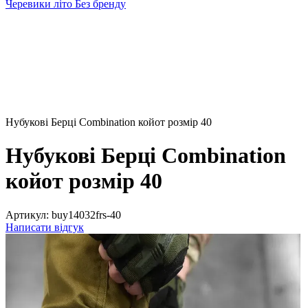
Черевики літо Без бренду
Нубукові Берці Combination койот розмір 40
Нубукові Берці Combination
койот розмір 40
Артикул:
buy14032frs-40
Написати відгук