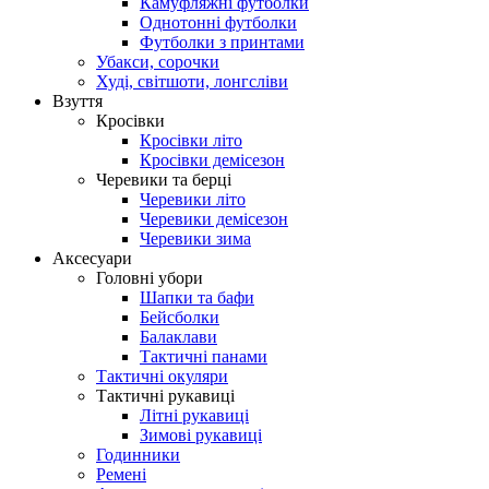
Камуфляжні футболки
Однотонні футболки
Футболки з принтами
Убакси, сорочки
Худі, світшоти, лонгсліви
Взуття
Кросівки
Кросівки літо
Кросівки демісезон
Черевики та берці
Черевики літо
Черевики демісезон
Черевики зима
Аксесуари
Головні убори
Шапки та бафи
Бейсболки
Балаклави
Тактичні панами
Тактичні окуляри
Тактичні рукавиці
Літні рукавиці
Зимові рукавиці
Годинники
Ремені