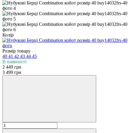
Колір
Розмір товару
40
41
42
43
44
45
В наявності
2 449 грн
3 499 грн