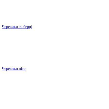
Черевики та берці
Черевики літо