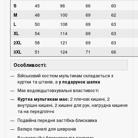
S
45
96
66
60
M
48
100
69
62
L
50
108
69
63
XL
54
114
69
63
2XL
58
121
69
63
3XL
51
124
71
66
Особливості:
Військовий костюм мультикам складається з
куртки та штанів, а
у подарунок шапка
Має водовідштовхувальні властивості
Куртка мультикам має:
2 плечові кишені, 2
внутрішні кишені, 2 кишені для рук, нагрудна кишеня
та на передпліччі
Подвійна передня застібка-блискавка
Велкро панелі для шевронів
Вентиляційні блискавки під пахвами