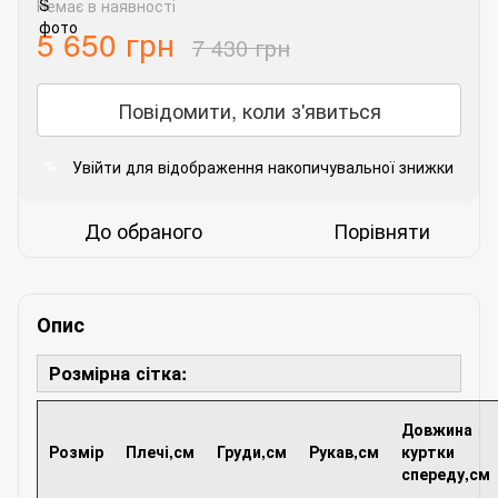
Немає в наявності
5 650 грн
7 430 грн
Повідомити, коли з'явиться
Увійти
для відображення накопичувальної знижки
%
До обраного
Порівняти
Опис
Розмірна сітка:
Довжина
Розмір
Плечі,см
Груди,см
Рукав,см
куртки
спереду,см