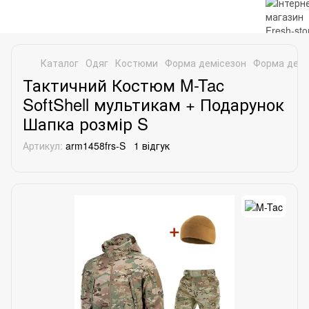
Каталог
Одяг
Костюми
Форма демісезон
Форма демі
Тактичний Костюм M-Tac
SoftShell мультикам + Подарунок
Шапка розмір S
Артикул:
arm1458frs-S
1 відгук