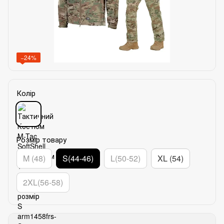
−24%
Колір
Розмір товару
M (48)
S(44-46)
L(50-52)
XL (54)
2XL(56-58)