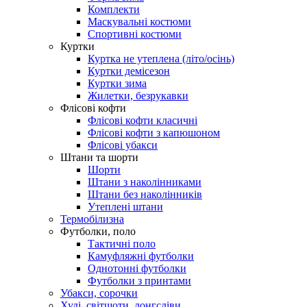
Комплекти
Маскувальні костюми
Спортивні костюми
Куртки
Куртка не утеплена (літо/осінь)
Куртки демісезон
Куртки зима
Жилетки, безрукавки
Флісові кофти
Флісові кофти класичні
Флісові кофти з капюшоном
Флісові убакси
Штани та шорти
Шорти
Штани з наколінниками
Штани без наколінників
Утеплені штани
Термобілизна
Футболки, поло
Тактичні поло
Камуфляжні футболки
Однотонні футболки
Футболки з принтами
Убакси, сорочки
Худі, світшоти, лонгсліви