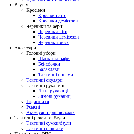
Взуття
Кросівки
Кросівки літо
Кросівки демісезон
Черевики та берці
Черевики літо
Черевики демісезон
Черевики зима
Аксесуари
Головні убори
Шапки та бафи
Бейсболки
Балаклави
Тактичні панами
Тактичні окуляри
Тактичні рукавиці
Літні рукавиці
Зимові рукавиці
Годинники
Ремені
Аксесуари для шоломів
Тактичні рюкзаки, баули
Тактичні сумки/баули
Тактичні рюкзаки
Плитоноски, РПС