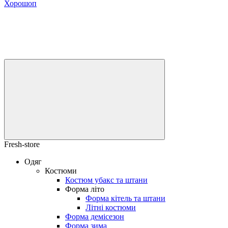
Хорошоп
Fresh-store
Одяг
Костюми
Костюм убакс та штани
Форма літо
Форма кітель та штани
Літні костюми
Форма демісезон
Форма зима