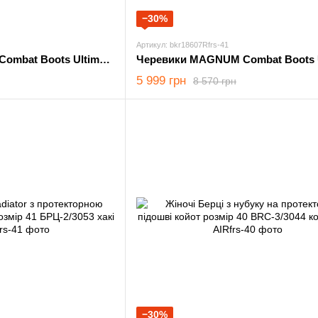
−30%
Артикул: bkr18607Rfrs-41
Черевики MAGNUM Combat Boots Ultima 6.0 WP OD олива розмір 41
5 999 грн
8 570 грн
−30%