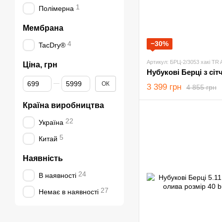
1
Полімерна
Мембрана
4
−30%
TacDry®
Артикул: БРЦ-2/3053 хакі TR 
Ціна, грн
Від Ціна, грн
До Ціна, грн
ОК
3 399 грн
4 855 грн
Країна виробництва
22
Україна
5
Китай
Наявність
24
В наявності
27
Немає в наявності