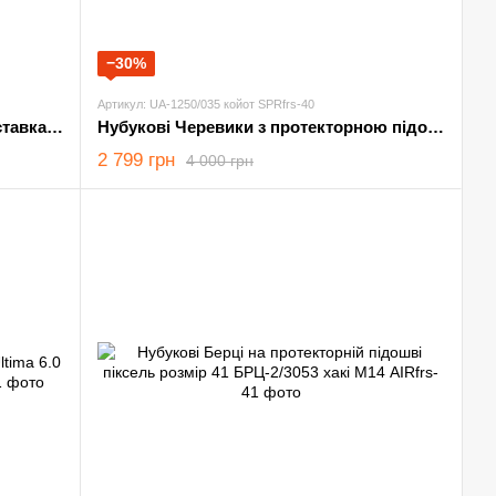
−30%
Артикул: UA-1250/035 койот SPRfrs-40
Нубукові Берці 5.11 з сітчастими вставками койот розмір 40
Нубукові Черевики з протекторною підошвою койот розмір 40
2 799 грн
4 000 грн