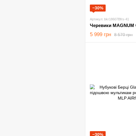
−30%
Артикул: bkr18607Bfrs-41
5 999 грн
8 570 грн
−30%