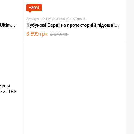
−30%
Артикул: БРЦ-2/3053 хакі М14 AIRfrs-41
Черевики MAGNUM Combat Boots Ultima 6.0 WP койот розмір 41
Нубукові Берці на протекторній підошві піксель розмір 41
3 899 грн
5 570 грн