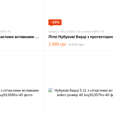
−30%
AIRfrs-40
Артикул: БРЦ-2/3053 хакі summer AIRfrs-40
Нубукові Берці з сітчастими вставками хакі розмір 40
3 899 грн
5 570 грн