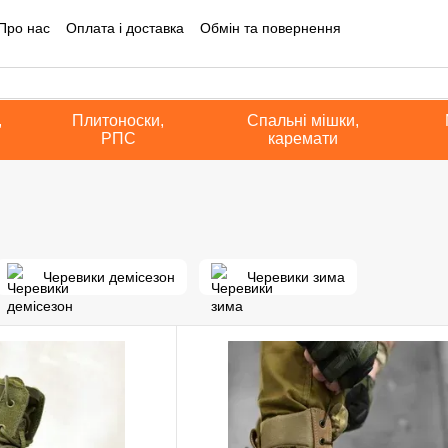
Про нас
Оплата і доставка
Обмін та повернення
на інформація
Блог
Угода користувача
Політика конфіденційно
а оферта
,
Плитоноски,
Спальні мішки,
РПС
каремати
Черевики демісезон
Черевики зима