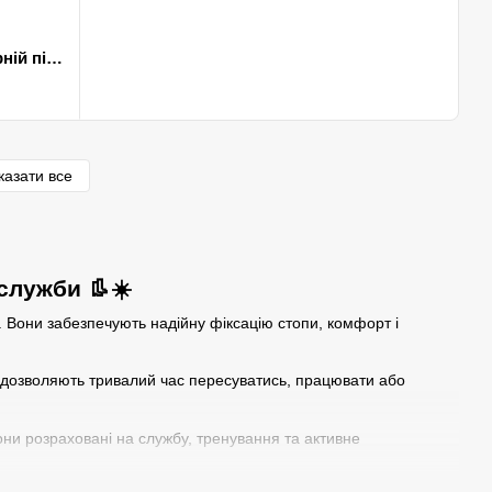
Жіночі Берці з нубуку на протекторній підошві койот розмір 40
казати все
 служби 👢☀️
у. Вони забезпечують надійну фіксацію стопи, комфорт і
ни дозволяють тривалий час пересуватись, працювати або
Вони розраховані на службу, тренування та активне