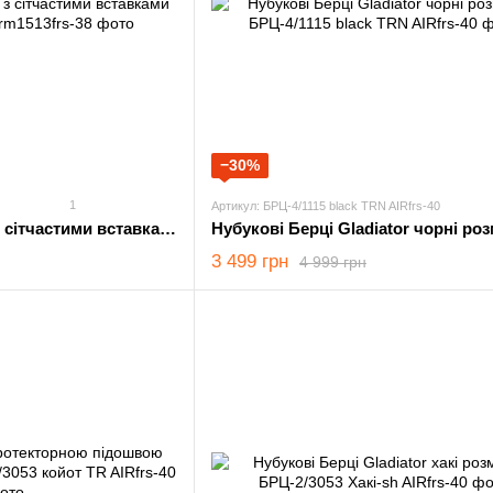
−30%
1
Артикул: БРЦ-4/1115 black TRN AIRfrs-40
Черевики M-Tac Iva з сітчастими вставками Olive розмір 38
Нубукові Берці Gladiator чорні роз
3 499 грн
4 999 грн