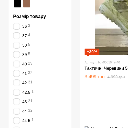
Розмір товару
3
36
4
37
5
38
−30%
5
39
Артикул: buy95810frs-40
29
40
32
41
3 499 грн
4 999 грн
31
42
1
42.5
31
43
32
44
1
44.5