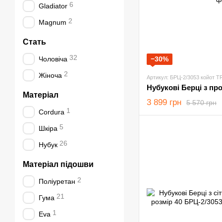
6
Gladiator
2
Magnum
Стать
32
Чоловіча
−30%
2
Жіноча
Артикул: БРЦ-2/3053 койот TR
Матеріал
3 899 грн
5 570 грн
1
Cordura
5
Шкіра
26
Нубук
Матеріал підошви
2
Поліуретан
21
Гума
1
Eva