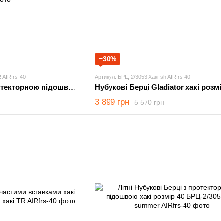
−30%
 AIRfrs-40
Артикул: БРЦ-2/3053 Хакі-sh AIRfrs-40
Нубукові Берці з протекторною підошвою койот розмір 40
Нубукові Берці Gladiator хакі розмі
3 899 грн
5 570 грн