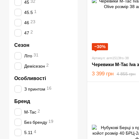
32
45
1
45.5
23
46
2
47
Сезон
−30%
31
Літо
Артикул: arm1513frs-38
2
Демісезон
3 399 грн
4 855 грн
Особливості
16
З принтом
Бренд
2
M-Tac
19
Без бренду
4
5.11