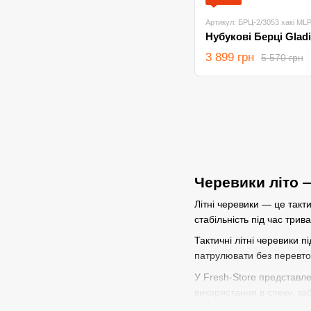
Артикул: БРЦ-2/3053 хакі MLP
3 899 грн
5 570 грн
Черевики літо —
Літні черевики — це такт
стабільність під час трив
Тактичні літні черевики 
патрулювати без перевтом
У Fresh-Store представлен
використання в спеку, за