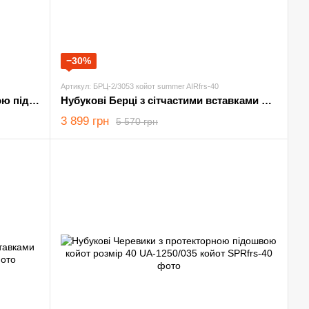
−30%
Артикул: БРЦ-2/3053 койот summer AIRfrs-40
Літні Нубукові Берці з протекторною підошвою хакі розмір 40
Нубукові Берці з сітчастими вставками койот розмір 40
3 899 грн
5 570 грн