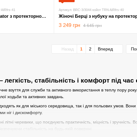
 AIRfrs-41
Артикул: BRC-3/3044 койот TRN AIRfrs-40
Нубукові Берці Gladiator з протекторною підошвою мультикам розмір 41
3 249 грн
4 645 грн
Назад
1
2
Вперед
По
 легкість, стабільність і комфорт під час
ичне взуття для служби та активного використання в теплу пору рок
алої ходьби та активних завдань.
підходять як для міського середовища, так і для польових умов. Во
и ніг і дискомфорту.
і літні черевики, що поєднують практичність, міцність і зручність. 
безпечуючи стабільність на будь-якій поверхні.