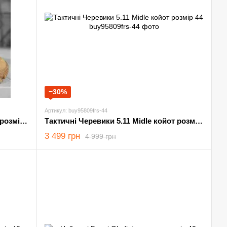
−30%
Артикул: buy95809frs-44
Нубукові Берці Combination койот розмір 40
Тактичні Черевики 5.11 Midle койот розмір 44
3 499 грн
4 999 грн