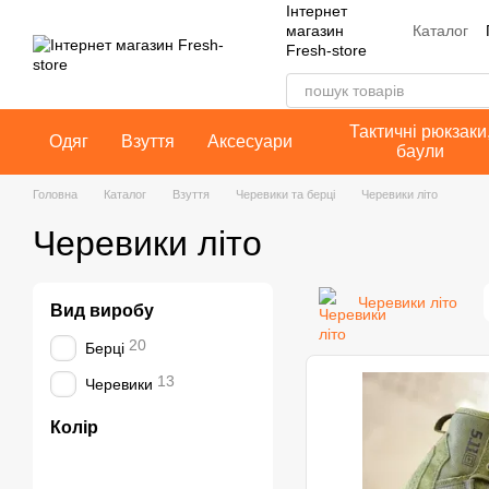
Інтернет
Перейти до основного контенту
Каталог
магазин
Fresh-store
Контакт
Публічн
Тактичні рюкзаки
Одяг
Взуття
Аксесуари
баули
Головна
Каталог
Взуття
Черевики та берці
Черевики літо
Черевики літо
Черевики літо
Вид виробу
20
Берці
13
Черевики
Колір