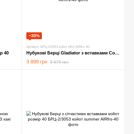
−30%
Артикул: БРЦ-2/3053 койот М14 AIRfrs-40
р 40
Нубукові Берці Gladiator з вставками Cordura 1000D піксель розмір 40
3 899 грн
5 570 грн