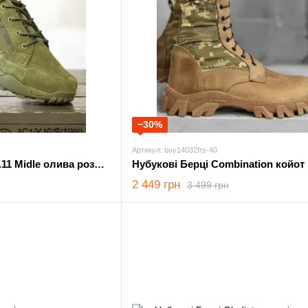
−30%
Артикул: buy14032frs-40
Тактичні Черевики 5.11 Midle олива розмір 40
2 449 грн
3 499 грн