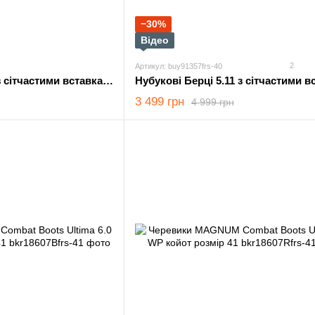
−30%
Відео
2
Артикул: buy91357frs-40
Нубукові Берці 5.11 з сітчастими вставками олива розмір 40
3 499 грн
4 999 грн