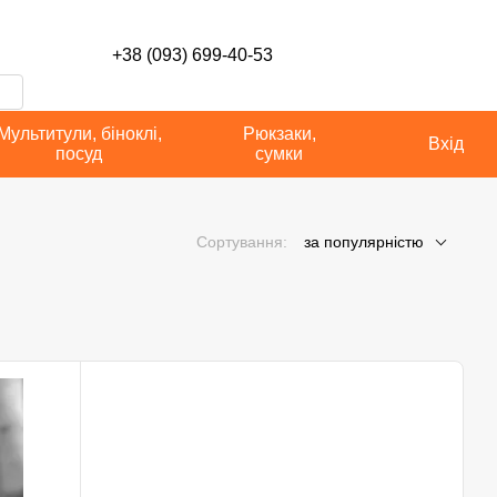
сті
+38 (093) 699-40-53
Мультитули, біноклі,
Рюкзаки,
Вхід
посуд
сумки
Сортування:
за популярністю