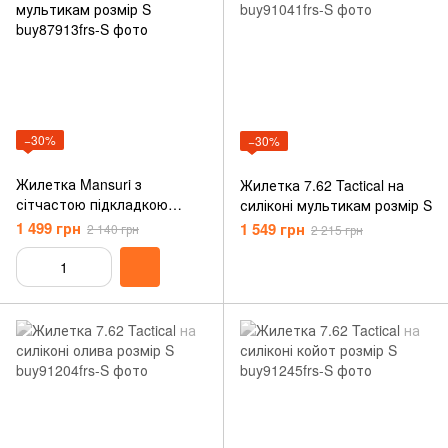
−30%
−30%
Жилетка Mansuri з ​​
Жилетка 7.62 Tactical на
сітчастою підкладкою
силіконі мультикам розмір S
мультикам розмір S
1 499 грн
1 549 грн
2 140 грн
2 215 грн