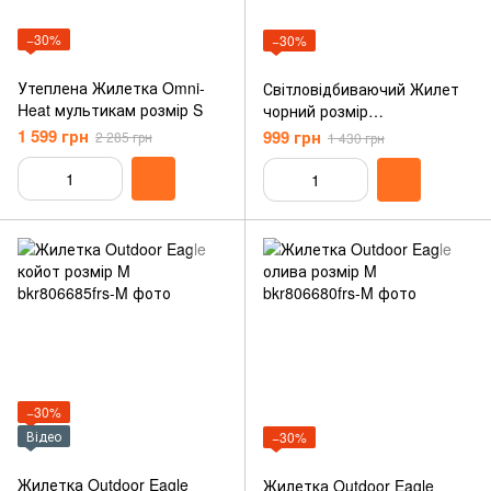
−30%
−30%
Утеплена Жилетка Omni-
Світловідбиваючий Жилет
Heat мультикам розмір S
чорний розмір
універсальний
1 599 грн
999 грн
2 285 грн
1 430 грн
−30%
Відео
−30%
Жилетка Outdoor Eagle
Жилетка Outdoor Eagle