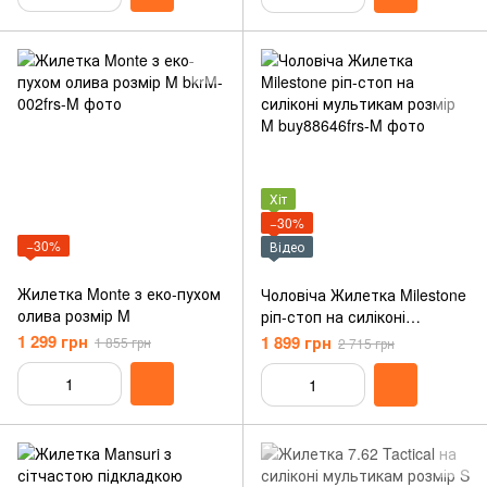
Хіт
−30%
−30%
Відео
Жилетка Monte з еко-пухом
Чоловіча Жилетка Milestone
олива розмір M
ріп-стоп на силіконі
мультикам розмір M
1 299 грн
1 899 грн
1 855 грн
2 715 грн