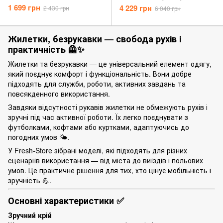
1 699 грн
4 229 грн
2 430 грн
6 040 грн
Жилетки, безрукавки — свобода рухів і
практичність 🦺✨
Жилетки та безрукавки — це універсальний елемент одягу,
який поєднує комфорт і функціональність. Вони добре
підходять для служби, роботи, активних завдань та
повсякденного використання.
Завдяки відсутності рукавів жилетки не обмежують рухів і
зручні під час активної роботи. Їх легко поєднувати з
футболками, кофтами або куртками, адаптуючись до
погодних умов 🌤️.
У Fresh-Store зібрані моделі, які підходять для різних
сценаріїв використання — від міста до виїздів і польових
умов. Це практичне рішення для тих, хто цінує мобільність і
зручність 💪.
Основні характеристики ✅
Зручний крій