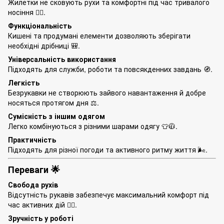
Жилетки не сковують рухи та комфортні під час тривалого
носіння 🚶‍♂️.
Функціональність
Кишені та продумані елементи дозволяють зберігати
необхідні дрібниці 🎒.
Універсальність використання
Підходять для служби, роботи та повсякденних завдань 🧭.
Легкість
Безрукавки не створюють зайвого навантаження й добре
носяться протягом дня ⚖️.
Сумісність з іншим одягом
Легко комбінуються з різними шарами одягу 👕🧥.
Практичність
Підходять для різної погоди та активного ритму життя 🌬️.
Переваги 🌟
Свобода рухів
Відсутність рукавів забезпечує максимальний комфорт під
час активних дій 🤸‍♂️.
Зручність у роботі