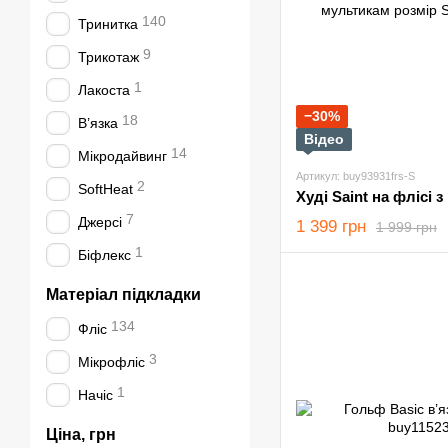
140
Тринитка
9
Трикотаж
1
Лакоста
−30%
18
В’язка
Відео
14
Мікродайвинг
Артикул: buy93931frs-S
2
SoftHeat
7
Джерсі
1 399 грн
1 999 грн
1
Біфлекс
Матеріал підкладки
134
Фліс
3
Мікрофліс
1
Начіс
Ціна, грн