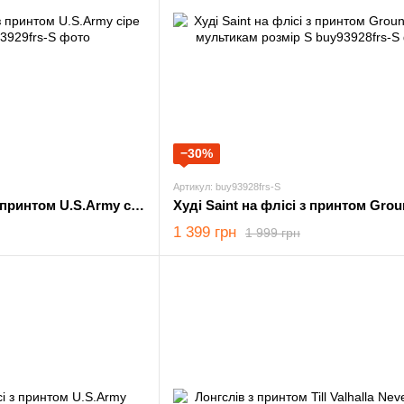
−30%
Артикул: buy93928frs-S
Худі Saint на флісі з принтом U.S.Army сіре розмір S
1 399 грн
1 999 грн