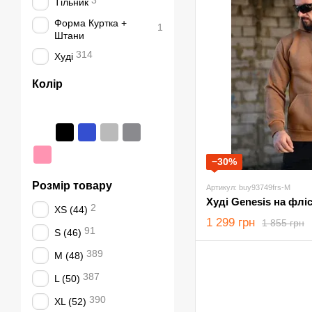
3
Тільник
Форма Куртка +
1
Штани
314
Худі
Колір
−30%
Розмір товару
Артикул: buy93749frs-M
2
XS (44)
1 299 грн
1 855 грн
91
S (46)
389
M (48)
387
L (50)
390
XL (52)