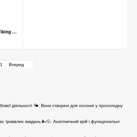
Лонгслів мікродайвінг з принтом Viking чорний розмір S-M
1
Вперед
бової діяльності 🌤️. Вони створені для носіння у прохолодну
с тривалих завдань 🌬️💦. Анатомічний крій і функціональні