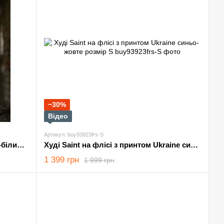
−30%
Відео
Артикул: buy93923frs-S
Лонгслів Odin мікродайвінг чорно-білий розмір S-M
Худі Saint на флісі з принтом Ukraine синьо-жовте розмір S
1 399 грн
1 999 грн