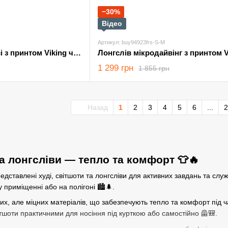
−30%
Відео
Артикул: buy94923frs-S-M
Худі Genesis на флісі з принтом Viking чорне розмір M
1 299 грн
1 855 грн
Назад
1
2
3
4
5
6
...
2
та лонгсліви — тепло та комфорт 👕🔥
едставлені худі, світшоти та лонгсліви для активних завдань та служ
 приміщенні або на полігоні 🏙️🌲.
ких, але міцних матеріалів, що забезпечують тепло та комфорт під ча
вітшоти практичними для носіння під курткою або самостійно 🦺🎒.