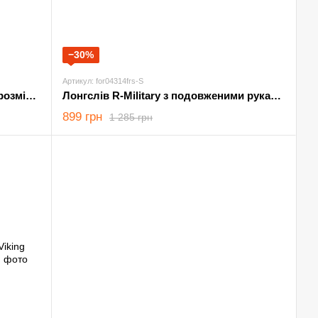
−30%
Артикул: for04314frs-S
Худі Punisher на флісі чорно-біле розмір S
Лонгслів R-Military з подовженими рукавами койот розмір S
899 грн
1 285 грн