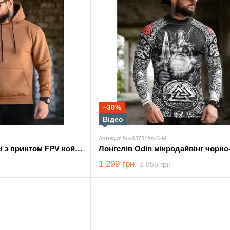
−30%
Відео
Артикул: buy93731frs-S-M
Худі Genesis на флісі з принтом FPV койот розмір M
1 299 грн
1 855 грн