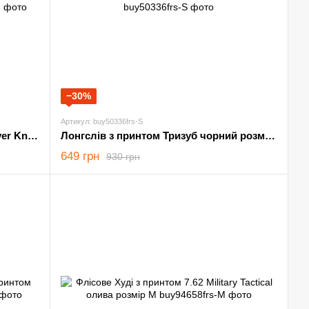
−30%
Артикул: buy50336frs-S
Лонгслів з принтом Till Valhalla Never Kneel чорний розмір S-M
Лонгслів з принтом Тризуб чорний розмір S
649 грн
930 грн