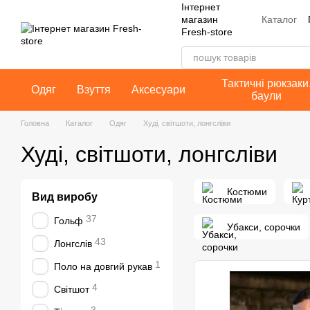
Інтернет
Перейти до основного контенту
Каталог
магазин
Fresh-store
Контакт
Публічн
Тактичні рюкзаки
Одяг
Взуття
Аксесуари
баули
Головна
Каталог
Одяг
Худі, світшоти, лонгсліви
Худі, світшоти, лонгсліви
Костюми
Вид виробу
37
Гольф
Убакси, сорочки
43
Лонгслів
1
Поло на довгий рукав
4
Світшот