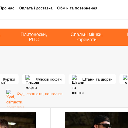
Про нас
Оплата і доставка
Обмін та повернення
на інформація
Блог
Угода користувача
Політика конфіденційно
а оферта
,
Плитоноски,
Спальні мішки,
РПС
каремати
Куртки
Флісові кофти
Штани та шорти
Худі, світшоти, лонгсліви