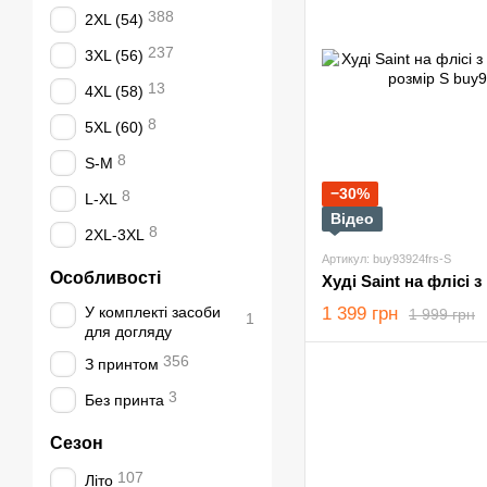
388
2XL (54)
237
3XL (56)
13
4XL (58)
8
5XL (60)
8
S-M
−30%
8
L-XL
Відео
8
2XL-3XL
Артикул: buy93924frs-S
Особливості
У комплекті засоби
1 399 грн
1 999 грн
1
для догляду
356
З принтом
3
Без принта
Сезон
107
Літо