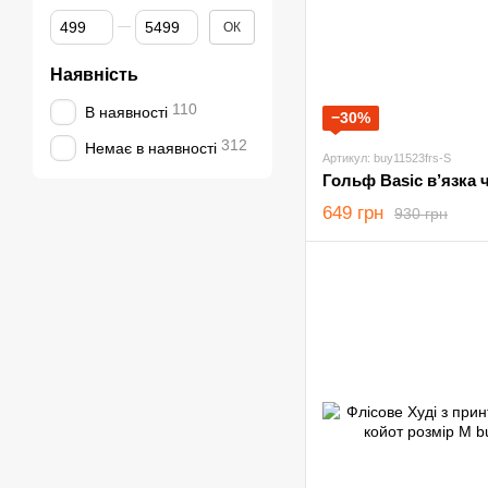
Від Ціна, грн
До Ціна, грн
ОК
Наявність
110
В наявності
−30%
312
Немає в наявності
Артикул: buy11523frs-S
Гольф Basic в’язка 
649 грн
930 грн