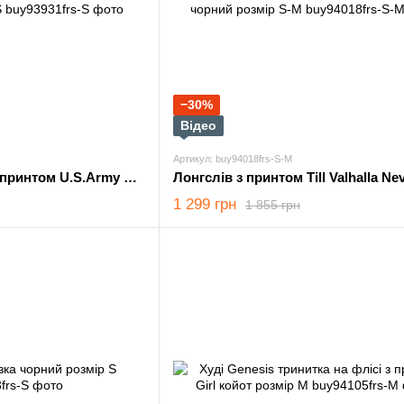
−30%
Відео
Артикул: buy94018frs-S-M
Худі Saint на флісі з принтом U.S.Army мультикам розмір S
1 299 грн
1 855 грн