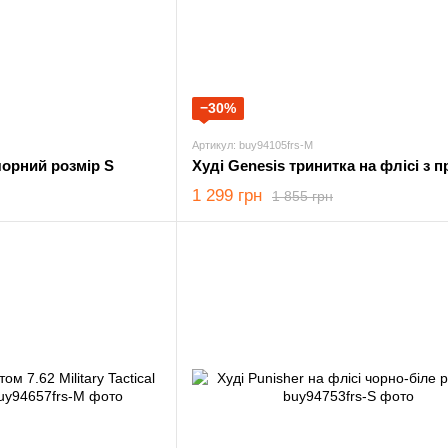
−30%
Артикул: buy94105frs-M
чорний розмір S
1 299 грн
1 855 грн