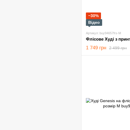
−30%
Відео
Артикул: buy94657frs-M
1 749 грн
2 499 грн