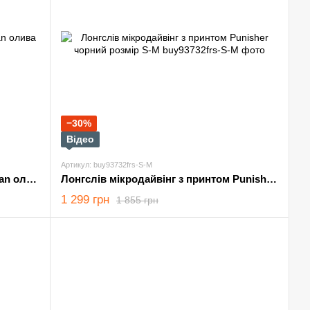
−30%
Відео
Артикул: buy93732frs-S-M
Худі Saint на флісі з принтом Veteran олива розмір S
Лонгслів мікродайвінг з принтом Punisher чорний розмір S-M
1 299 грн
1 855 грн