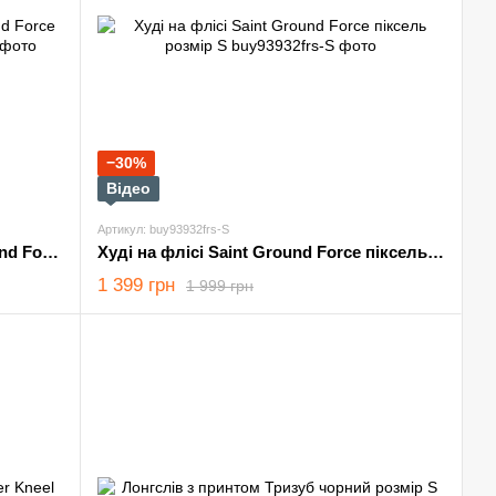
−30%
Відео
Артикул: buy93932frs-S
Худі Saint на флісі з принтом Ground Force мультикам розмір S
Худі на флісі Saint Ground Force піксель розмір S
1 399 грн
1 999 грн