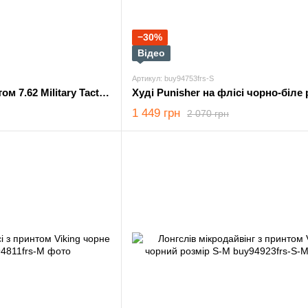
−30%
Відео
Артикул: buy94753frs-S
Флісове Худі з принтом 7.62 Military Tactical койот розмір M
1 449 грн
2 070 грн