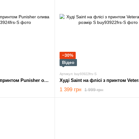
−30%
Відео
Артикул: buy93922frs-S
Худі Saint на флісі з принтом Punisher олива розмір S
1 399 грн
1 999 грн