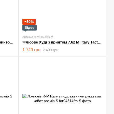
−30%
Відео
Артикул: buy94658frs-M
Худі Genesis тринитка на флісі з принтом Girl койот розмір M
Флісове Худі з принтом 7.62 Military Tactical олива розмір M
1 749 грн
2 499 грн