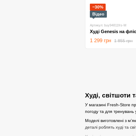
−30%
Відео
Артикул: buy94811frs-M
1 299 грн
1 855 грн
Худі, світшоти 
У магазині Fresh-Store пр
погоду та для тренувань у
Моделі виготовлені з м’я
деталі роблять худі та с