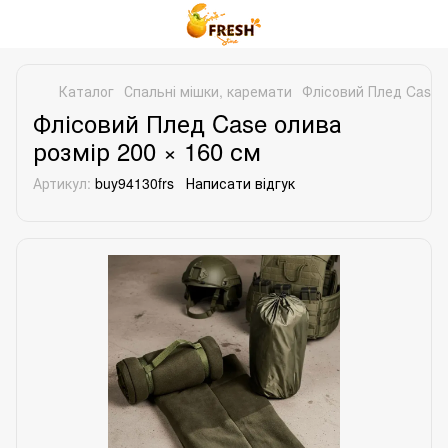
Каталог
Спальні мішки, каремати
Флісовий Плед Case о
Флісовий Плед Case олива
розмір 200 × 160 см
Артикул:
buy94130frs
Написати відгук