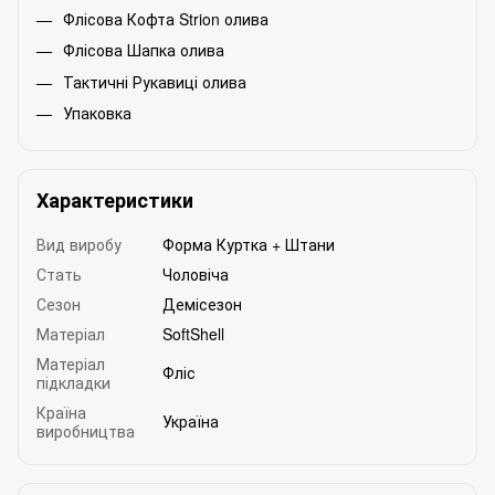
Флісова Кофта Strion олива
Флісова Шапка олива
Тактичні Рукавиці олива
Упаковка
Характеристики
Вид виробу
Форма Куртка + Штани
Стать
Чоловіча
Сезон
Демісезон
Матеріал
SoftShell
Матеріал
Фліс
підкладки
Країна
Україна
виробництва