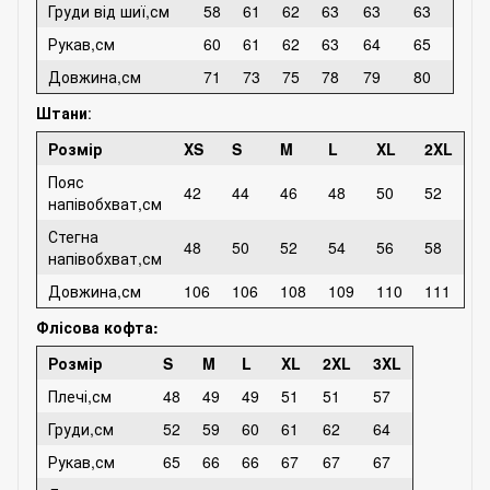
Груди від шиї,см
58
61
62
63
63
63
Рукав,см
60
61
62
63
64
65
Довжина,см
71
73
75
78
79
80
Штани
:
Розмір
XS
S
M
L
XL
2XL
Пояс
42
44
46
48
50
52
напівобхват,см
Стегна
48
50
52
54
56
58
напівобхват,см
Довжина,см
106
106
108
109
110
111
Флісова кофта:
Розмір
S
M
L
XL
2XL
3XL
Плечі,см
48
49
49
51
51
57
Груди,см
52
59
60
61
62
64
Рукав,см
65
66
66
67
67
67