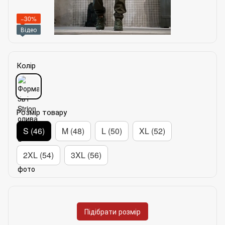
−30%
Відео
Колір
Розмір товару
S (46)
M (48)
L (50)
XL (52)
2XL (54)
3XL (56)
Підібрати розмір