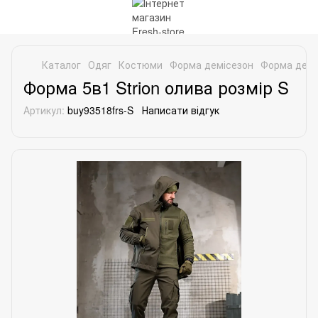
Каталог
Одяг
Костюми
Форма демісезон
Форма демі
Форма 5в1 Strion олива розмір S
Артикул:
buy93518frs-S
Написати відгук