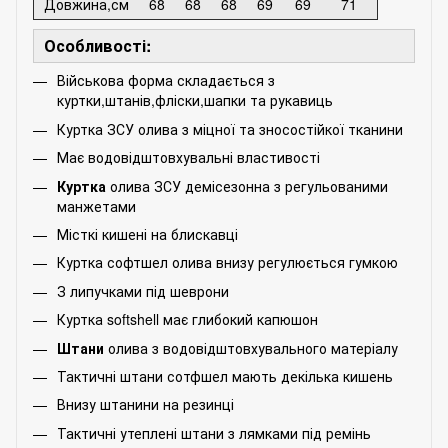
Довжина,см
68
68
68
69
69
71
Особливості:
Військова форма складається з
куртки,штанів,фліски,шапки та рукавиць
Куртка ЗСУ олива з міцної та зносостійкої тканини
Має водовідштовхувальні властивості
Куртка
олива ЗСУ демісезонна з регульованими
манжетами
Місткі кишені на блискавці
Куртка софтшел олива внизу регулюється гумкою
З липучками під шеврони
Куртка softshell має глибокий капюшон
Штани
олива з водовідштовхувального матеріалу
Тактичні штани сотфшел мають декілька кишень
Внизу штанини на резинці
Тактичні утеплені штани з лямками під ремінь