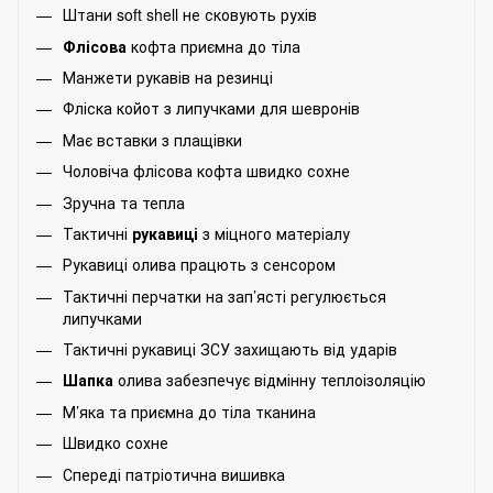
Штани soft shell не сковують рухів
Флісова
кофта приємна до тіла
Манжети рукавів на резинці
Фліска койот з липучками для шевронів
Має вставки з плащівки
Чоловіча флісова кофта швидко сохне
Зручна та тепла
Тактичні
рукавиці
з міцного матеріалу
Рукавиці олива працють з сенсором
Тактичні перчатки на зап’ясті регулюється
липучками
Тактичні рукавиці ЗСУ захищають від ударів
Шапка
олива забезпечує відмінну теплоізоляцію
М’яка та приємна до тіла тканина
Швидко сохне
Спереді патріотична вишивка