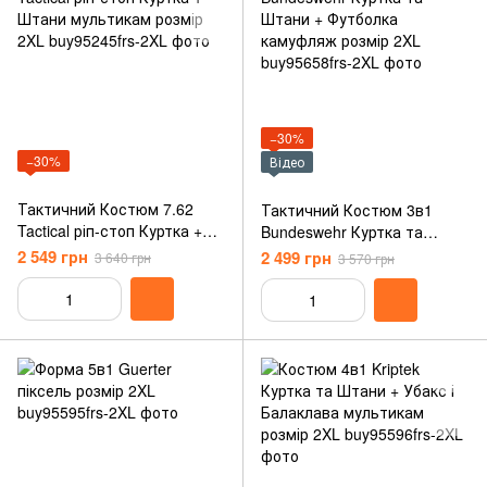
−30%
−30%
Відео
Тактичний Костюм 7.62
Тактичний Костюм 3в1
Tactical ріп-стоп Куртка +
Bundeswehr Куртка та
Штани мультикам розмір
Штани + Футболка
2 549 грн
2 499 грн
3 640 грн
3 570 грн
2XL
камуфляж розмір 2XL