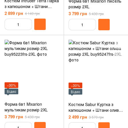
Костюм Intruder Terra Парка
Форма 6в1 Mixarion піксель
з капюшоном + Штани
розмір 2XL
мультикам розмір 2XL
2 899 грн
3 799 грн
4 140 грн
5 430 грн
−30%
−30%
Відео
Відео
Форма 6в1 Mixarion
Костюм Sabur Куртка з
мультикам розмір 2XL
капюшоном + Штани олива
розмір 2XL
3 799 грн
2 499 грн
5 430 грн
3 570 грн