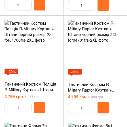
−30%
−30%
Тактичний Костюм Поліція
Тактичний Костюм R-
R-Military Куртка + Штани
Military Raptor Куртка +
чорний розмір 2XL
Штани чорний розмір 2XL
4 799 грн
4 199 грн
6 855 грн
5 999 грн