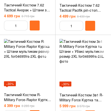
Тактичний Костюм 7.62
Тактичний Костюм 7.62
Tactical Анорак + Штани з
Tactical Pacifik ріп-стоп
наколінниками мультикам
Анорак + Штани чорний
4 699 грн
4 499 грн
6 715 грн
6 430 грн
розмір 2XL
розмір 2XL
−30%
−30%
Тактичний Костюм R-
Тактичний Костюм 3в1 R-
Military Force-Raptor Куртка
Military Force Куртка та
+ Штани мультикам розмір
Штани + Убакс мультикам
4 399 грн
5 999 грн
6 285 грн
8 570 грн
2XL
розмір 2XL