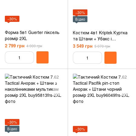
−30%
−30%
Відео
Форма 5в1 Guerter піксель
Костюм 4в1 Kriptek Куртка
розмір 2XL
та Штани + Убакс і
Балаклава мультикам
2 799 грн
3 549 грн
4 000 грн
5 070 грн
розмір 2XL
−30%
Відео
−30%