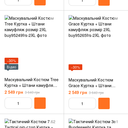
−30%
Відео
−30%
Маскувальний Костюм Tree
Маскувальний Костюм
Куртка + Штани камуфляж
Grace Куртка + Штани
розмір 2XL
камуфляж розмір 2XL
2 549 грн
2 549 грн
3 640 грн
3 640 грн