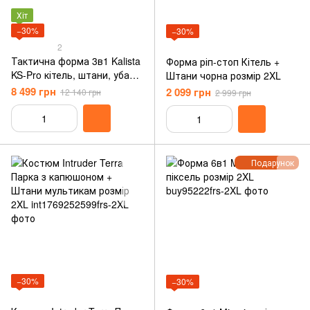
Хіт
−30%
−30%
2
Тактична форма 3в1 Kalista
Форма ріп-стоп Кітель +
KS-Pro кітель, штани, убакс
Штани чорна розмір 2XL
мультикам розмір 2XL
8 499 грн
2 099 грн
12 140 грн
2 999 грн
Подарунок
−30%
−30%