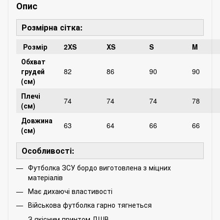
Опис
Розмірна сітка:
Розмір
2XS
XS
S
M
Обхват
грудей
82
86
90
90
(см)
Плечі
74
74
74
78
(см)
Довжина
63
64
66
66
(см)
Особливості:
Футболка ЗСУ бордо виготовлена з міцних
матеріалів
Має дихаючі властивості
Військова футболка гарно тягнеться
З якісним принтом ДШВ