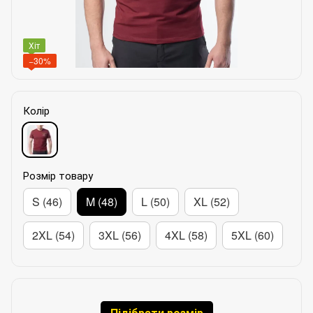
Хіт
−30%
Колір
Розмір товару
S (46)
M (48)
L (50)
XL (52)
2XL (54)
3XL (56)
4XL (58)
5XL (60)
Підібрати розмір