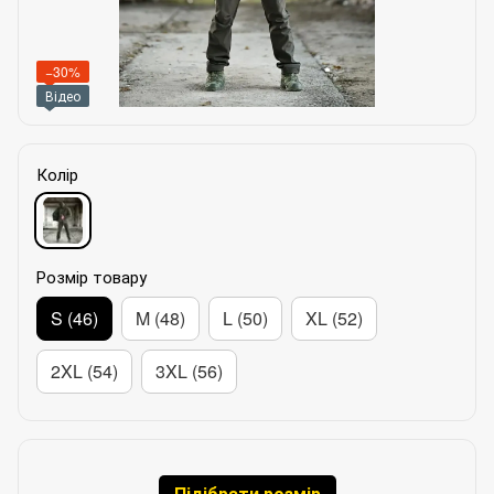
−30%
Відео
Колір
Розмір товару
S (46)
M (48)
L (50)
XL (52)
2XL (54)
3XL (56)
Підібрати розмір