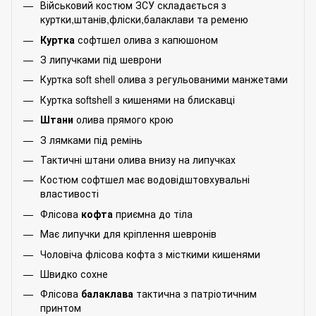
Військовий костюм ЗСУ складається з
куртки,штанів,фліски,балаклави та ременю
Куртка
софтшел олива з капюшоном
З липучками під шеврони
Куртка soft shell олива з регульованими манжетами
Куртка softshell з кишенями на блискавці
Штани
олива прямого крою
З лямками під ремінь
Тактичні штани олива внизу на липучках
Костюм софтшел має водовідштовхувальні
властивості
Флісова
кофта
приємна до тіла
Має липучки для кріплення шевронів
Чоловіча флісова кофта з місткими кишенями
Швидко сохне
Флісова
балаклава
тактична з патріотичним
принтом