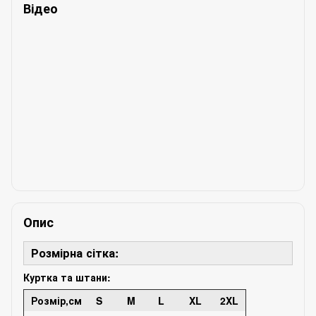
Відео
Опис
Розмірна сітка:
Куртка та штани:
Розмір,см
S
M
L
XL
2XL