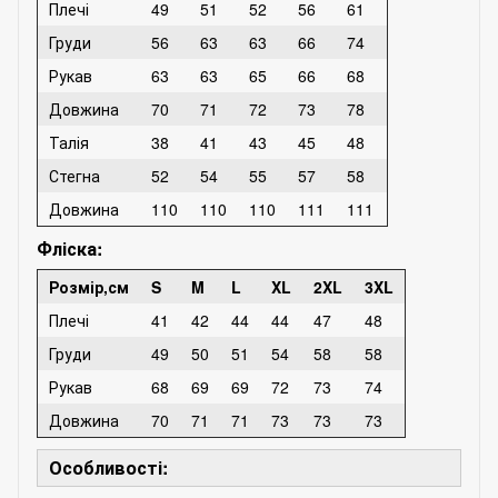
Плечі
49
51
52
56
61
Груди
56
63
63
66
74
Рукав
63
63
65
66
68
Довжина
70
71
72
73
78
Талія
38
41
43
45
48
Стегна
52
54
55
57
58
Довжина
110
110
110
111
111
Фліска:
Розмір,см
S
M
L
XL
2XL
3XL
Плечі
41
42
44
44
47
48
Груди
49
50
51
54
58
58
Рукав
68
69
69
72
73
74
Довжина
70
71
71
73
73
73
Особливості: