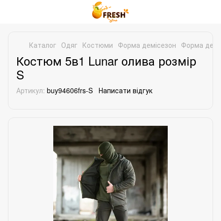
Каталог
Одяг
Костюми
Форма демісезон
Форма демі
Костюм 5в1 Lunar олива розмір
S
Артикул:
buy94606frs-S
Написати відгук