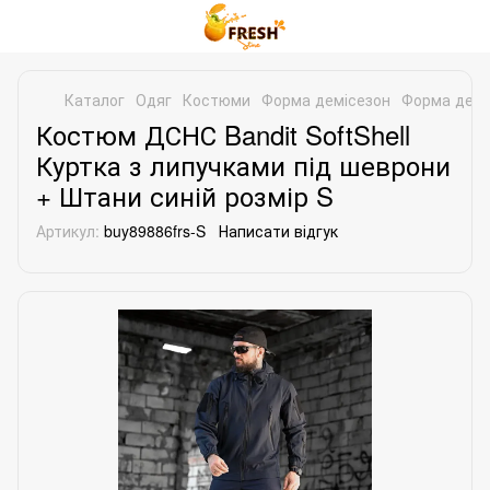
Каталог
Одяг
Костюми
Форма демісезон
Форма демі
Костюм ДСНС Bandit SoftShell
Куртка з липучками під шеврони
+ Штани синій розмір S
Артикул:
buy89886frs-S
Написати відгук