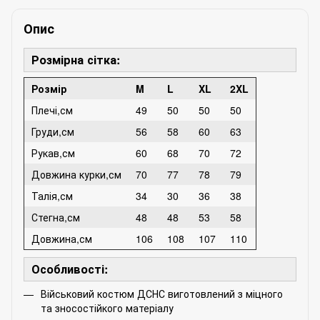
Опис
Розмірна сітка:
Розмір
M
L
XL
2XL
Плечі,см
49
50
50
50
Груди,см
56
58
60
63
Рукав,см
60
68
70
72
Довжина курки,см
70
77
78
79
Талія,см
34
30
36
38
Стегна,см
48
48
53
58
Довжина,см
106
108
107
110
Особливості:
Військовий костюм ДСНС виготовлений з міцного
та зносостійкого матеріалу