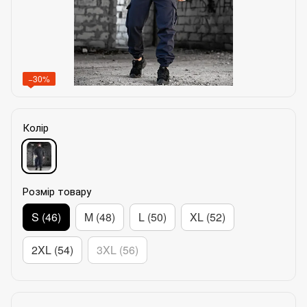
−30%
Колір
Розмір товару
S (46)
M (48)
L (50)
XL (52)
2XL (54)
3XL (56)