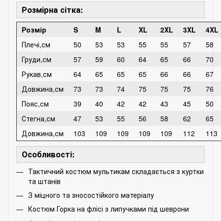
Розмірна сітка:
Розмір
S
M
L
XL
2XL
3XL
4XL
Плечі,см
50
53
53
55
55
57
58
Груди,см
57
59
60
64
65
66
70
Рукав,см
64
65
65
65
66
66
67
Довжина,см
73
73
74
75
75
75
76
Пояс,см
39
40
42
42
43
45
50
Стегна,см
47
53
55
56
58
62
65
Довжина,см
103
109
109
109
109
112
113
Особливості:
Тактичний костюм мультикам складається з куртки
та штанів
З міцного та зносостійкого матеріалу
Костюм Горка на флісі з липучками під шеврони