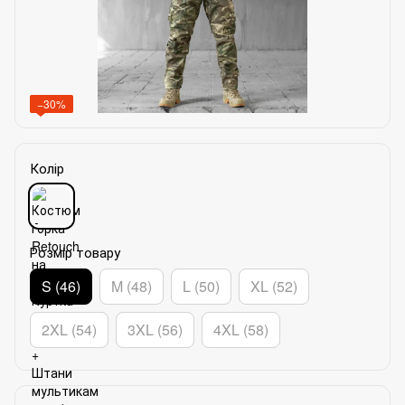
−30%
Колір
Розмір товару
S (46)
M (48)
L (50)
XL (52)
2XL (54)
3XL (56)
4XL (58)