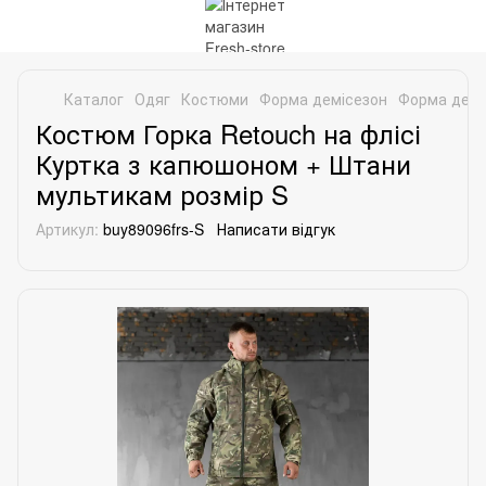
Каталог
Одяг
Костюми
Форма демісезон
Форма демі
Костюм Горка Retouch на флісі
Куртка з капюшоном + Штани
мультикам розмір S
Артикул:
buy89096frs-S
Написати відгук