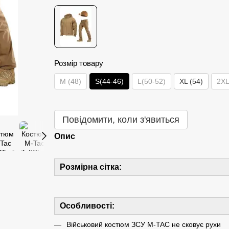
Розмір товару
M (48)
S(44-46)
L(50-52)
XL (54)
2XL
Повідомити, коли з'явиться
Опис
Розмірна сітка:
Особливості:
Військовий костюм ЗСУ M-TAC не сковує рухи