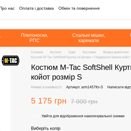
Про нас
Оплата і доставка
Обмін та повернення
на інформація
Блог
Угода користувача
Політика конфіденційно
а оферта
,
Плитоноски,
Спальні мішки,
РПС
каремати
Головна
Каталог
Одяг
Костюми
Форма демісезон
Костюм M-Tac SoftShell Куртка та Штани + Подарунок Шапка койот 
Костюм M-Tac SoftShell Кур
койот розмір S
Немає в наявності
Артикул: arm1457frs-S
Написати відг
5 175 грн
7 000 грн
Увійти
для відображення накопичувальної знижки
%
Виберіть колір