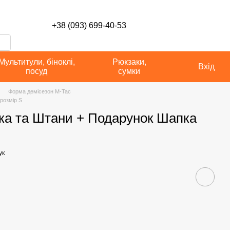
сті
+38 (093) 699-40-53
Мультитули, біноклі,
Рюкзаки,
Вхід
посуд
сумки
Форма демісезон M-Tac
розмір S
тка та Штани + Подарунок Шапка
ук