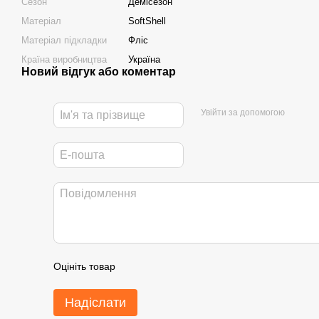
Сезон
Демісезон
Матеріал
SoftShell
Матеріал підкладки
Фліс
Країна виробництва
Україна
Новий відгук або коментар
Увійти за допомогою
Оцініть товар
Надіслати