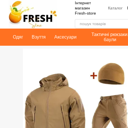
Інтернет
Перейти до основного контенту
Каталог
магазин
Fresh-store
Контакт
Публічн
Тактичні рюкзаки
Одяг
Взуття
Аксесуари
баули