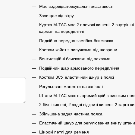
Має водовідштовхувальні властивості
Захищає від вітру
Куртка M-TAC має 2 плечові кишені, 2 внутрішні
карман на передпліччі
Подвійна передня застібка-блискавка
Костюм койот з липучками під шеврони
Вентиляційні блискавки під пахвами
Подвійний шар армованого передпліччя
Костюм ЗСУ еластичний шнур в поясі
Регульовані манжети на зап'ясті
Штани M-TAC мають прямий крій з високим по
2 бічні кишені, 2 задні відкриті кишені, 2 карго 
Збільшена задня частина пояса
Еластичний шнур для регулювання внизу штан
Широкі петлі для ременя