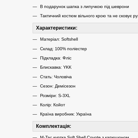
В подарунок шапка з липучкою під шеврони
Тактичний костюм вільного крою та не сковує ру
Характеристики:
Матеріал: Softshell
Склад: 100% поліестер
Підкладка: Фліс
Блискавка: YKK
Стать: Чоловіча
Сезон: Демісезон
Розміри: S-3XL
Колір: Койот
Країна виробник: Україна
Комплектація:
M-Tac куртка Soft Shell Coyote з капюшоном