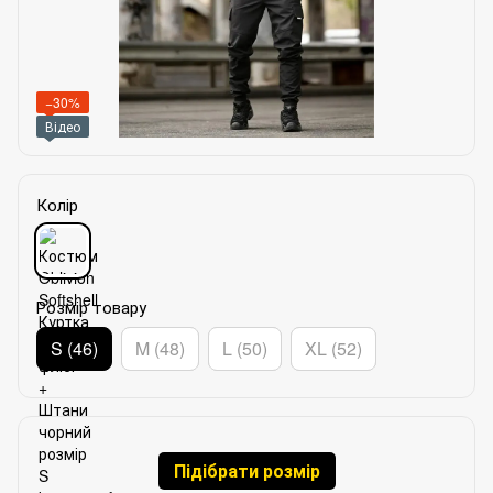
−30%
Відео
Колір
Розмір товару
S (46)
M (48)
L (50)
XL (52)
Підібрати розмір