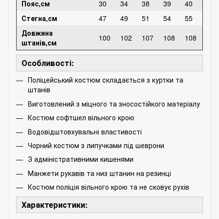
Пояс,см
30
34
38
39
40
Стегна,см
47
49
51
54
55
Довжина
100
102
107
108
108
штанів,см
Особливості:
Поліцейський костюм складається з куртки та
штанів
Виготовлений з міцного та зносостійкого матеріалу
Костюм софтшел вільного крою
Водовідштовхувальні властивості
Чорний костюм з липучками під шеврони
З адміністративними кишенями
Манжети рукавів та низ штанин на резинці
Костюм поліція вільного крою та не сковує рухів
Характеристики: