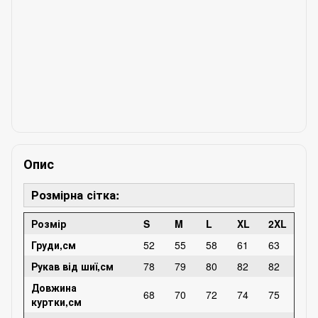
Опис
Розмірна сітка:
Розмір
S
M
L
XL
2XL
Груди,см
52
55
58
61
63
Рукав від шиї,см
78
79
80
82
82
Довжина
68
70
72
74
75
куртки,см