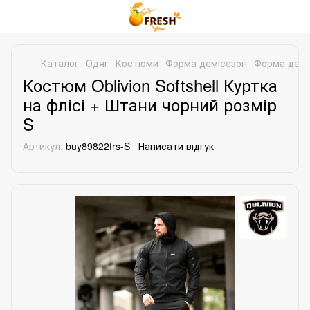
Каталог
Одяг
Костюми
Форма демісезон
Форма деміс
Костюм Oblivion Softshell Куртка
на флісі + Штани чорний розмір
S
Артикул:
buy89822frs-S
Написати відгук