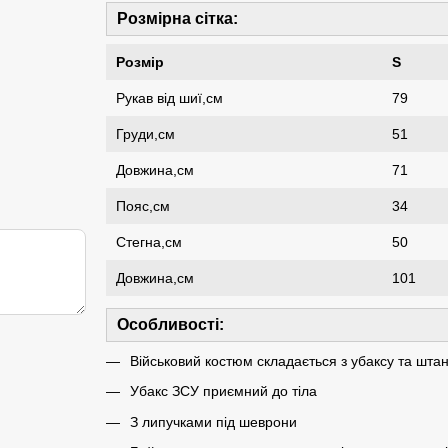
Розмірна сітка:
Розмір
S
Рукав від шиї,см
79
Груди,см
51
Довжина,см
71
Пояс,см
34
Стегна,см
50
Довжина,см
101
Особливості:
Військовий костюм складається з убаксу та штан
Убакс ЗСУ приємний до тіла
З липучками під шеврони