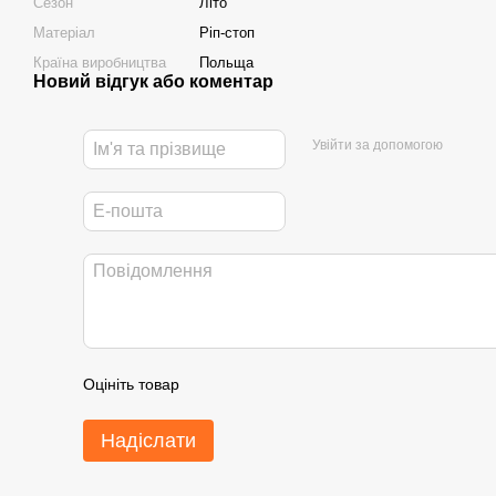
Сезон
Літо
Матеріал
Ріп-стоп
Країна виробництва
Польща
Новий відгук або коментар
Увійти за допомогою
Оцініть товар
Надіслати