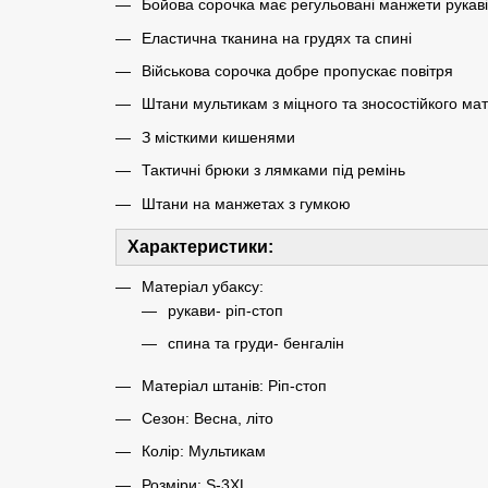
Бойова сорочка має регульовані манжети рукаві
Еластична тканина на грудях та спині
Військова сорочка добре пропускає повітря
Штани мультикам з міцного та зносостійкого ма
З місткими кишенями
Тактичні брюки з лямками під ремінь
Штани на манжетах з гумкою
Характеристики:
Матеріал убаксу:
рукави- ріп-стоп
спина та груди- бенгалін
Матеріал штанів: Ріп-стоп
Сезон: Весна, літо
Колір: Мультикам
Розміри: S-3XL