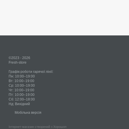
©2023 - 2026
Fresh-store
Графік роботи гарячої лінії:
Пн: 10:00–19:00
Вт: 10:00–19:00
Ср: 10:00–19:00
Чт: 10:00–19:00
Пт: 10:00–19:00
Сб: 12:00–18:00
Нд: Вихідний
Мобільна версія
Інтернет-магазин створений з Хорошоп