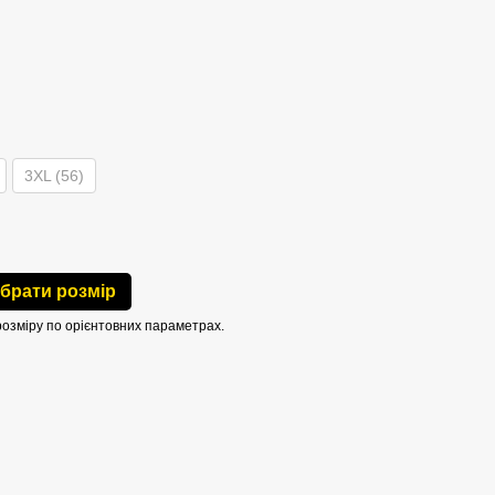
3XL (56)
ібрати розмір
розміру по орієнтовних параметрах.