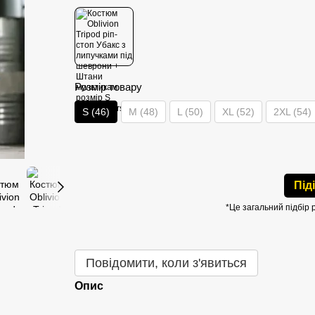
Розмір товару
S (46)
M (48)
L (50)
XL (52)
2XL (54)
Під
*Це загальний підбір 
Повідомити, коли з'явиться
Опис