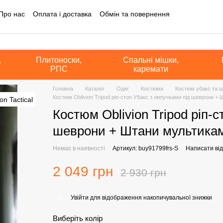
Про нас
Оплата і доставка
Обмін та повернення
на інформація
Блог
Угода користувача
Політика конфіденційно
а оферта
,
Плитоноски,
Спальні мішки,
РПС
каремати
Головна
Каталог
Одяг
Костюми
Костюм убакс та 
Костюм Oblivion Tripod ріп-стоп Убакс з липучками під шеврони +
Костюм Oblivion Tripod ріп-с
шеврони + Штани мультикам
Немає в наявності
Артикул: buy91799frs-S
Написати від
2 049 грн
2 930 грн
Увійти
для відображення накопичувальної знижки
%
Виберіть колір