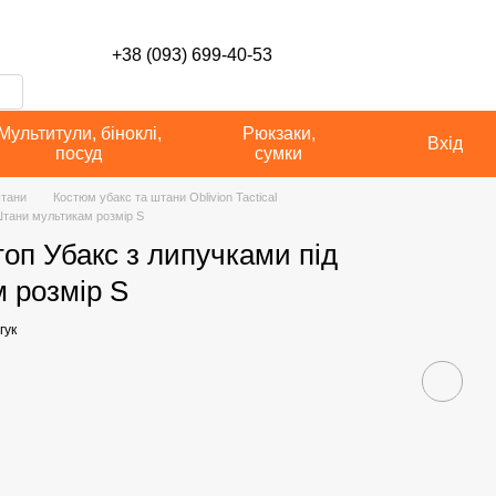
сті
+38 (093) 699-40-53
Мультитули, біноклі,
Рюкзаки,
Вхід
посуд
сумки
штани
Костюм убакс та штани Oblivion Tactical
 Штани мультикам розмір S
топ Убакс з липучками під
 розмір S
гук