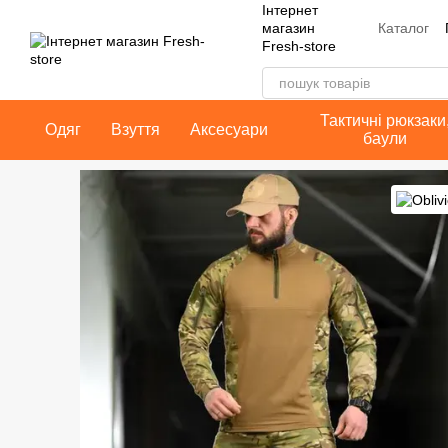
Інтернет
Перейти до основного контенту
Каталог
магазин
Fresh-store
Контакт
Публічн
Тактичні рюкзаки
Одяг
Взуття
Аксесуари
баули