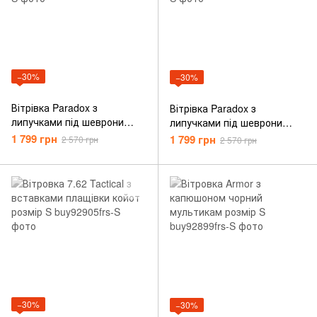
−30%
−30%
Вітрівка Paradox з
Вітрівка Paradox з
липучками під шеврони
липучками під шеврони
чорна розмір S
олива розмір S
1 799 грн
1 799 грн
2 570 грн
2 570 грн
−30%
−30%