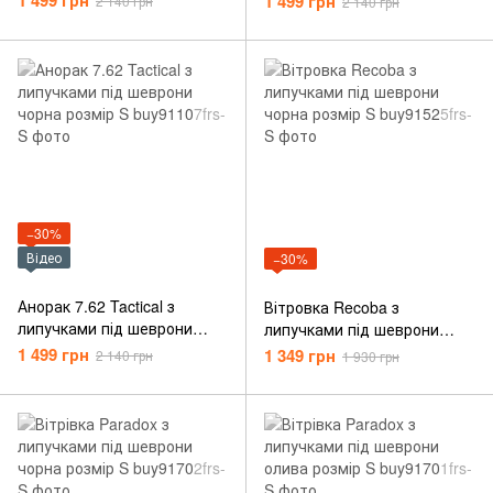
1 499 грн
1 499 грн
2 140 грн
2 140 грн
−30%
Відео
−30%
Анорак 7.62 Tactical з
Вітровка Recoba з
липучками під шеврони
липучками під шеврони
чорна розмір S
чорна розмір S
1 499 грн
1 349 грн
2 140 грн
1 930 грн