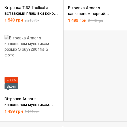
Вітровка 7.62 Tactical з
Вітровка Armor з
вставками плащівки койот
капюшоном чорний
розмір S
мультикам розмір S
1 549 грн
1 499 грн
2 215 грн
2 140 грн
−30%
Відео
Вітровка Armor з
капюшоном мультикам
розмір S
1 499 грн
2 140 грн