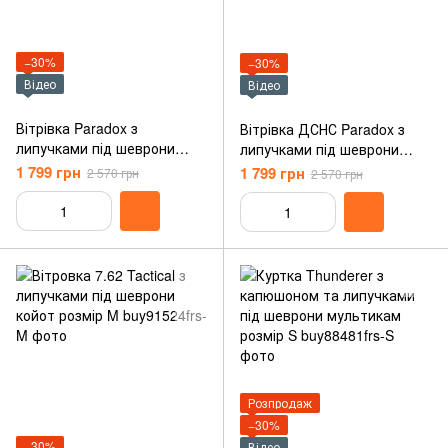
−30%
−30%
Відео
Відео
Вітрівка Paradox з
Вітрівка ДСНС Paradox з
липучками під шеврони
липучками під шеврони
койот розмір S
темно-синя розмір S
1 799 грн
1 799 грн
2 570 грн
2 570 грн
Розпродаж
−30%
−30%
Відео