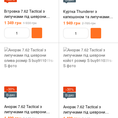
Вітровка 7.62 Tactical з
Куртка Thunderer з
липучками під шеврони
капюшоном та липучками
койот розмір M
під шеврони мультикам
1 349 грн
1 949 грн
1 930 грн
2 785 грн
розмір S
−30%
−30%
Відео
Відео
Анорак 7.62 Tactical з
Анорак 7.62 Tactical з
липучками під шеврони
липучками під шеврони
олива розмір S
койот розмір S