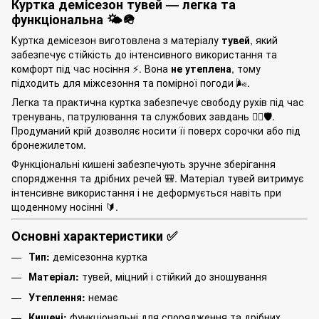
Куртка демісезон тувей — легка та
функціональна 🌤️🪖
Куртка демісезон виготовлена з матеріалу
тувей
, який
забезпечує стійкість до інтенсивного використання та
комфорт під час носіння ⚡. Вона
не утеплена
, тому
підходить для міжсезоння та помірної погоди 🌬️.
Легка та практична куртка забезпечує свободу рухів під час
тренувань, патрулювання та службових завдань 🏃‍♂️🛡️.
Продуманий крій дозволяє носити її поверх сорочки або під
бронежилетом.
Функціональні кишені забезпечують зручне зберігання
спорядження та дрібних речей 🎒. Матеріал тувей витримує
інтенсивне використання і не деформується навіть при
щоденному носінні 🔰.
Основні характеристики ✅
Тип:
демісезонна куртка
Матеріал:
тувей, міцний і стійкий до зношування
Утеплення:
немає
Кишені:
функціональні для спорядження та дрібних