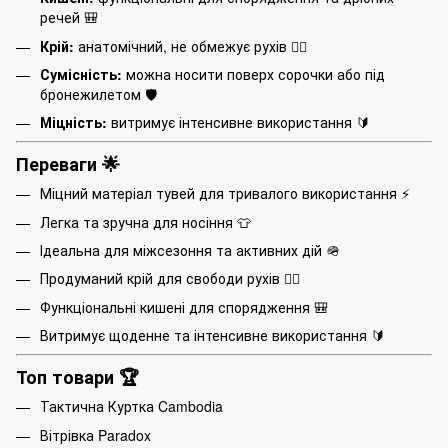
речей 🎒
Крій:
анатомічний, не обмежує рухів 🏃‍♂️
Сумісність:
можна носити поверх сорочки або під
бронежилетом 🛡️
Міцність:
витримує інтенсивне використання 🔰
Переваги 🌟
Міцний матеріал тувей для тривалого використання ⚡
Легка та зручна для носіння 👕
Ідеальна для міжсезоння та активних дій 🪖
Продуманий крій для свободи рухів 🏃‍♂️
Функціональні кишені для спорядження 🎒
Витримує щоденне та інтенсивне використання 🔰
Топ товари 🏆
Тактична Куртка Cambodia
Вітрівка Paradox