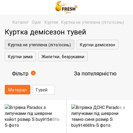
Каталог
Одяг
Куртки
Куртка не утеплена (літо/осінь)
Куртка демісезон тувей
Куртка не утеплена (літо/осінь)
Куртки демісезон
Куртки зима
Жилетки, безрукавки
Фільтр
За популярністю
1
Матеріал
Тувей