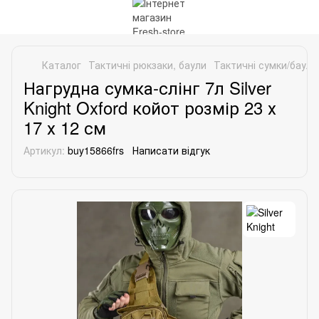
Каталог
Тактичні рюкзаки, баули
Тактичні сумки/баули
Нагрудна сумка-слінг 7л Silver
Knight Oxford койот розмір 23 х
17 х 12 см
Артикул:
buy15866frs
Написати відгук