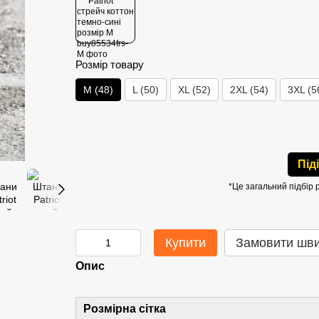
Розмір товару
M (48)
L (50)
XL (52)
2XL (54)
3XL (5
Під
*Це загальний підбір 
Купити
Замовити шв
Опис
Розмірна сітка