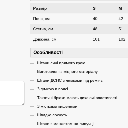
Розмір
S
M
Пояс, см
40
42
Стегна, см
48
51
Довжина, см
101
102
Особливості
Штани сині прямого крою
Виготовлені з міцного матеріалу
Штани ДСНС з лямками під ремінь
З гумкою в поясі
Тактичні брюки мають дихаючі властивості
З місткими кишенями
Швидко сохнуть
Штани з манжетом на липучці