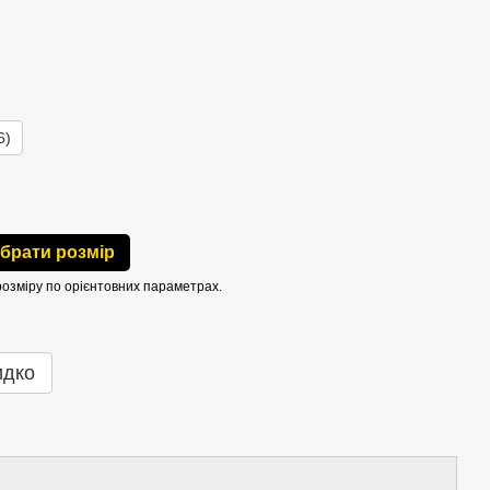
6)
ібрати розмір
розміру по орієнтовних параметрах.
идко