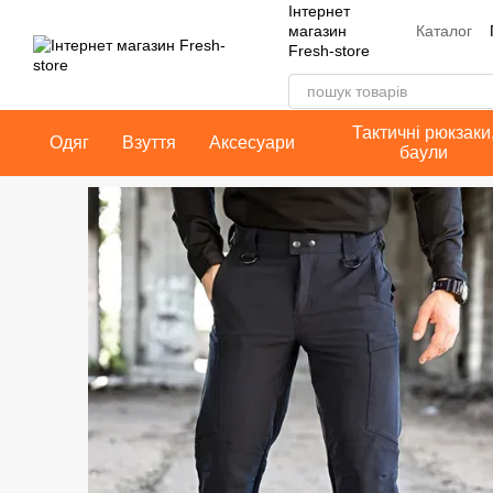
Інтернет
Перейти до основного контенту
Каталог
магазин
Fresh-store
Контакт
Публічн
Тактичні рюкзаки
Одяг
Взуття
Аксесуари
баули