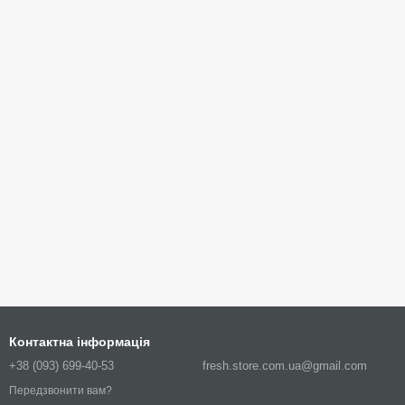
Контактна інформація
+38 (093) 699-40-53
fresh.store.com.ua@gmail.com
Передзвонити вам?