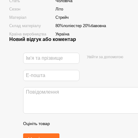
Стать
Чоловіча
Сезон
Літо
Матеріал
Стрейч
Склад матеріалу
80%поліестер 20%бавовна
Країна виробництва
Україна
Новий відгук або коментар
Увійти за допомогою
Оцініть товар