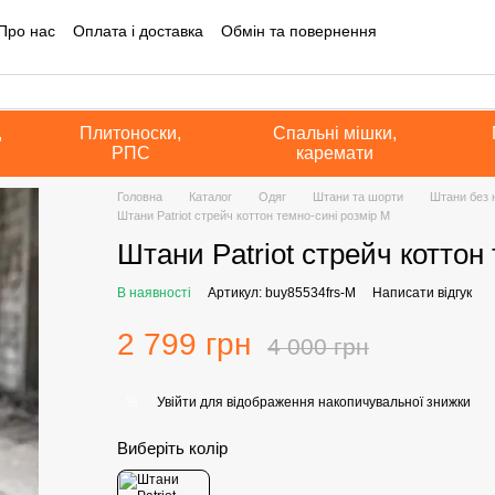
Про нас
Оплата і доставка
Обмін та повернення
на інформація
Блог
Угода користувача
Політика конфіденційно
а оферта
,
Плитоноски,
Спальні мішки,
РПС
каремати
Головна
Каталог
Одяг
Штани та шорти
Штани без н
Штани Patriot стрейч коттон темно-сині розмір M
Штани Patriot стрейч коттон
В наявності
Артикул: buy85534frs-M
Написати відгук
2 799 грн
4 000 грн
Увійти
для відображення накопичувальної знижки
%
Виберіть колір