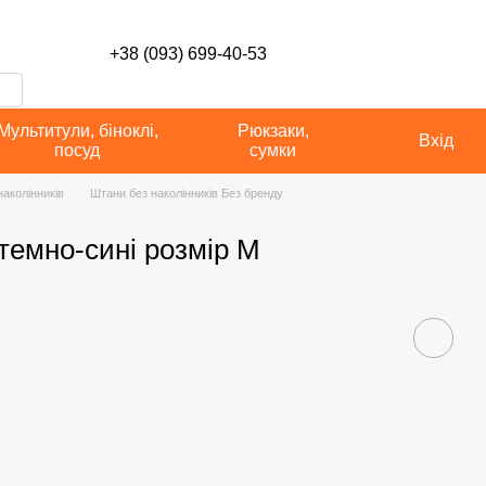
сті
+38 (093) 699-40-53
Мультитули, біноклі,
Рюкзаки,
Вхід
посуд
сумки
аколінників
Штани без наколінників Без бренду
 темно-сині розмір M