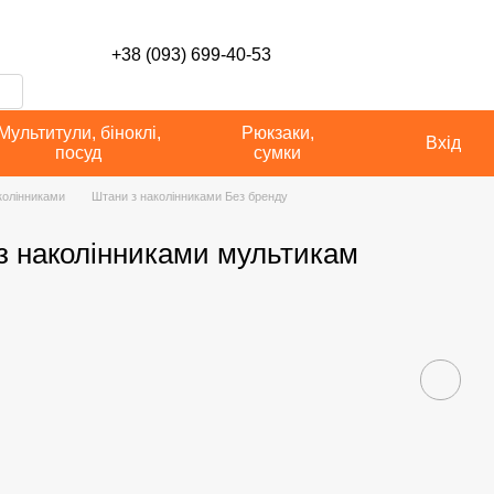
сті
+38 (093) 699-40-53
Мультитули, біноклі,
Рюкзаки,
Вхід
посуд
сумки
колінниками
Штани з наколінниками Без бренду
 з наколінниками мультикам