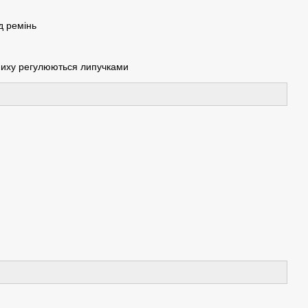
д ремінь
вниху регулюються липучками