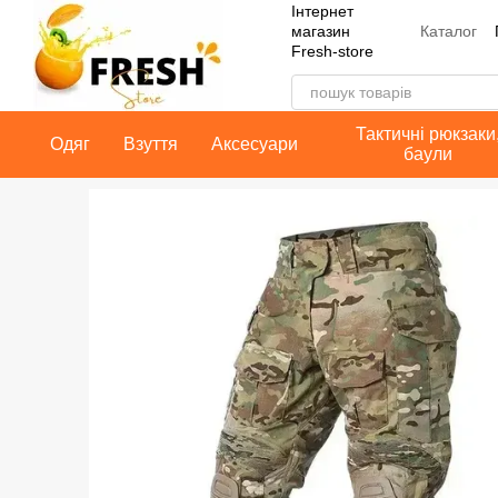
Інтернет
Перейти до основного контенту
Каталог
магазин
Fresh-store
Контакт
Публічн
Тактичні рюкзаки
Одяг
Взуття
Аксесуари
баули