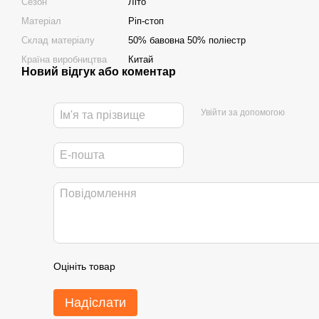
Сезон
Літо
Матеріал
Ріп-стоп
Склад матеріалу
50% бавовна 50% поліестр
Країна виробництва
Китай
Новий відгук або коментар
Увійти за допомогою
Оцініть товар
Надіслати