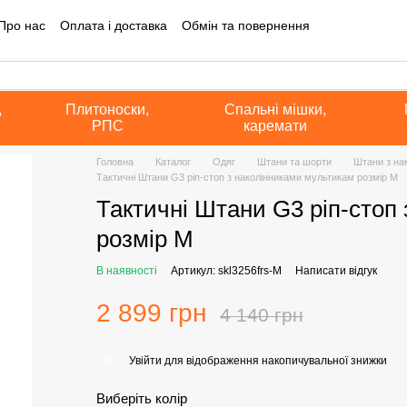
Про нас
Оплата і доставка
Обмін та повернення
на інформація
Блог
Угода користувача
Політика конфіденційно
а оферта
,
Плитоноски,
Спальні мішки,
РПС
каремати
Головна
Каталог
Одяг
Штани та шорти
Штани з на
Тактичні Штани G3 ріп-стоп з наколінниками мультикам розмір M
Тактичні Штани G3 ріп-стоп
розмір M
В наявності
Артикул: skl3256frs-M
Написати відгук
2 899 грн
4 140 грн
Увійти
для відображення накопичувальної знижки
%
Виберіть колір