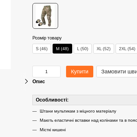
Розмір товару
S (46)
M (48)
L (50)
XL (52)
2XL (54)
Купити
Замовити шв
Опис
Особливості:
Штани мультикам з міцного матеріалу
Мають еластичні вставки над колінами та в пояс
Місткі кишені