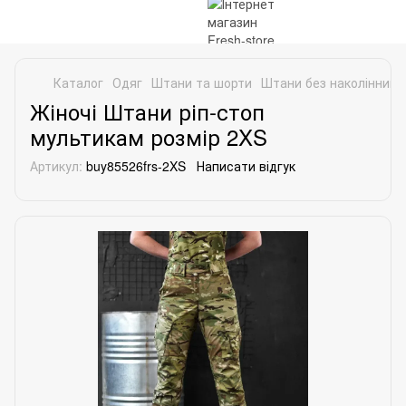
Каталог
Одяг
Штани та шорти
Штани без наколінників
Жіночі Штани ріп-стоп
мультикам розмір 2XS
Артикул:
buy85526frs-2XS
Написати відгук