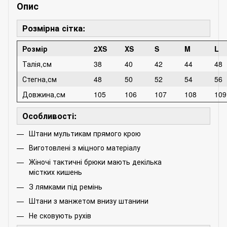
Опис
Розмірна сітка:
Розмір
2XS
XS
S
M
L
Талія,см
38
40
42
44
48
Стегна,см
48
50
52
54
56
Довжина,см
105
106
107
108
109
Особливості:
Штани мультикам прямого крою
Виготовлені з міцного матеріалу
Жіночі тактичні брюки мають декілька
містких кишень
З лямками під ремінь
Штани з манжетом внизу штанини
Не сковують рухів