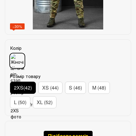
−30%
Колір
Розмір товару
2XS(42)
XS (44)
S (46)
M (48)
L (50)
XL (52)
Підібрати розмір